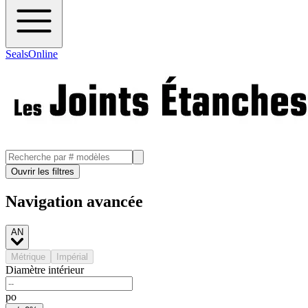
SealsOnline
Ouvrir les filtres
Navigation avancée
AN
Métrique
Impérial
Diamètre intérieur
po