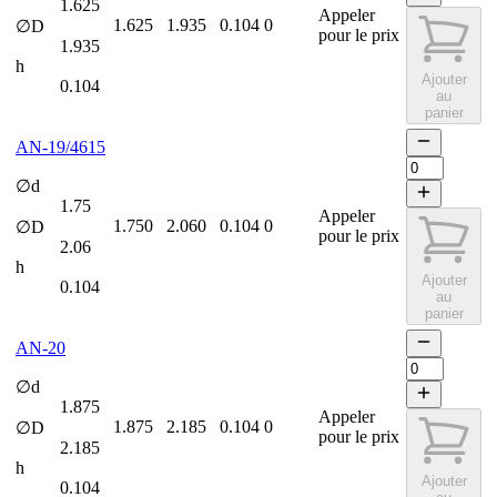
1.625
Appeler
1.625
1.935
0.104
0
∅D
pour le prix
1.935
h
Ajouter
0.104
au
panier
AN-19/4615
∅d
1.75
Appeler
1.750
2.060
0.104
0
∅D
pour le prix
2.06
h
Ajouter
0.104
au
panier
AN-20
∅d
1.875
Appeler
1.875
2.185
0.104
0
∅D
pour le prix
2.185
h
Ajouter
0.104