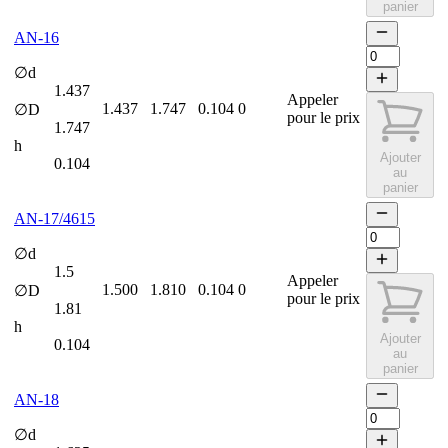
panier
AN-16
∅d
1.437
Appeler
1.437
1.747
0.104
0
∅D
pour le prix
1.747
h
Ajouter
0.104
au
panier
AN-17/4615
∅d
1.5
Appeler
1.500
1.810
0.104
0
∅D
pour le prix
1.81
h
Ajouter
0.104
au
panier
AN-18
∅d