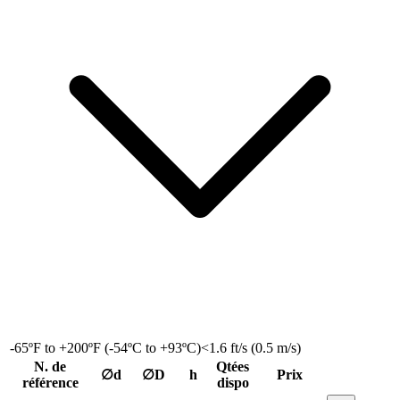
-65ºF to +200ºF (-54ºC to +93ºC)
<1.6 ft/s (0.5 m/s)
N. de
Qtées
∅d
∅D
h
Prix
référence
dispo