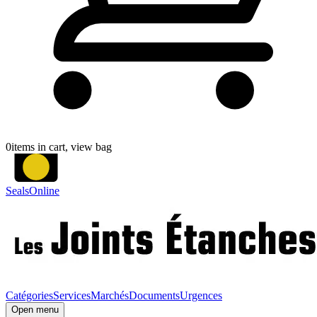
0
items in cart, view bag
SealsOnline
Catégories
Services
Marchés
Documents
Urgences
Open menu