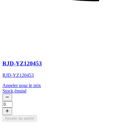
RJD-YZ120453
RJD-YZ120453
Appeler pour le prix
Stock épuisé
Ajouter au panier