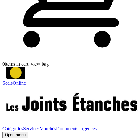
0
items in cart, view bag
SealsOnline
Catégories
Services
Marchés
Documents
Urgences
Open menu