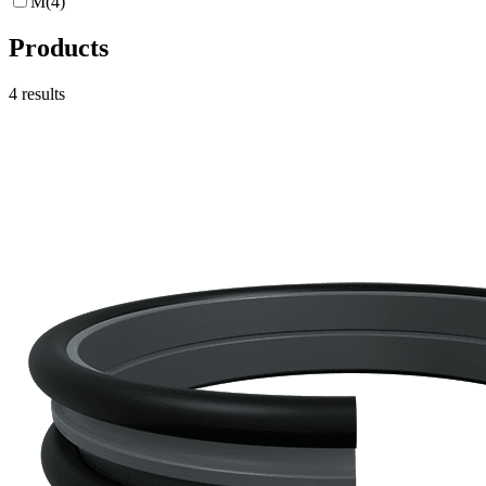
M
(
4
)
Products
4
results