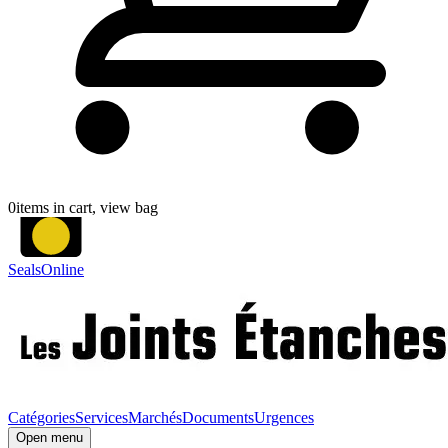
0
items in cart, view bag
SealsOnline
Catégories
Services
Marchés
Documents
Urgences
Open menu