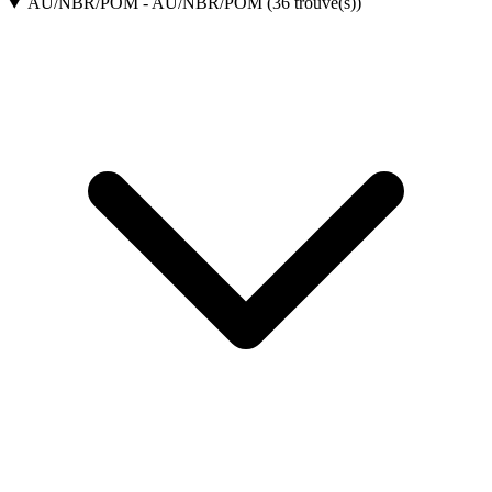
AU/NBR/POM
-
AU/NBR/POM
(
36
trouvé(s)
)