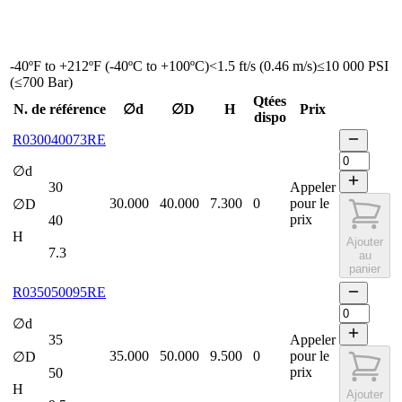
-40ºF to +212ºF (-40ºC to +100ºC)
<1.5 ft/s (0.46 m/s)
≤10 000 PSI
(≤700 Bar)
Qtées
N. de référence
∅d
∅D
H
Prix
dispo
R030040073RE
∅d
30
Appeler
30.000
40.000
7.300
0
pour le
∅D
prix
40
H
Ajouter
7.3
au
panier
R035050095RE
∅d
35
Appeler
35.000
50.000
9.500
0
pour le
∅D
prix
50
H
Ajouter