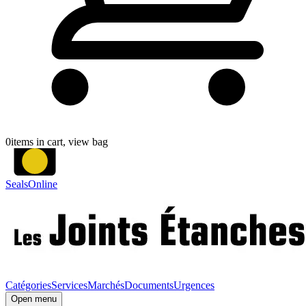
0
items in cart, view bag
SealsOnline
Catégories
Services
Marchés
Documents
Urgences
Open menu