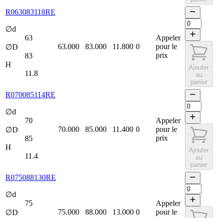
R063083118RE
∅d
63
Appeler
63.000
83.000
11.800
0
pour le
∅D
prix
83
H
Ajouter
11.8
au
panier
R070085114RE
∅d
70
Appeler
70.000
85.000
11.400
0
pour le
∅D
prix
85
H
Ajouter
11.4
au
panier
R075088130RE
∅d
75
Appeler
75.000
88.000
13.000
0
pour le
∅D