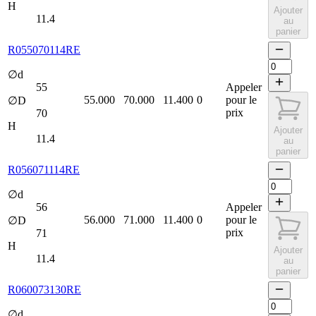
H
Ajouter
11.4
au
panier
R055070114RE
∅d
55
Appeler
55.000
70.000
11.400
0
pour le
∅D
prix
70
H
Ajouter
11.4
au
panier
R056071114RE
∅d
56
Appeler
56.000
71.000
11.400
0
pour le
∅D
prix
71
H
Ajouter
11.4
au
panier
R060073130RE
∅d