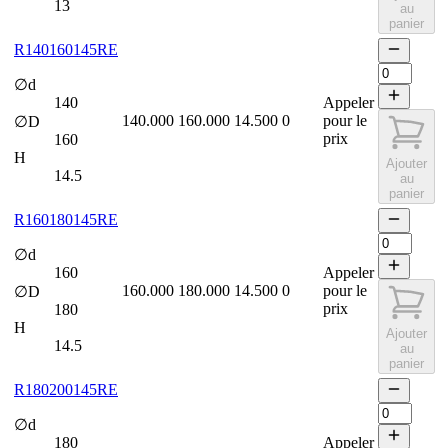
13
au
panier
R140160145RE
∅d
140
Appeler
140.000
160.000
14.500
0
pour le
∅D
prix
160
H
Ajouter
14.5
au
panier
R160180145RE
∅d
160
Appeler
160.000
180.000
14.500
0
pour le
∅D
prix
180
H
Ajouter
14.5
au
panier
R180200145RE
∅d
180
Appeler