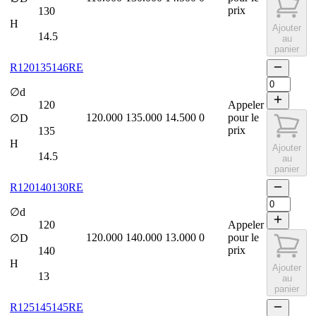
prix
130
H
Ajouter
14.5
au
panier
R120135146RE
∅d
120
Appeler
120.000
135.000
14.500
0
pour le
∅D
prix
135
H
Ajouter
14.5
au
panier
R120140130RE
∅d
120
Appeler
120.000
140.000
13.000
0
pour le
∅D
prix
140
H
Ajouter
13
au
panier
R125145145RE