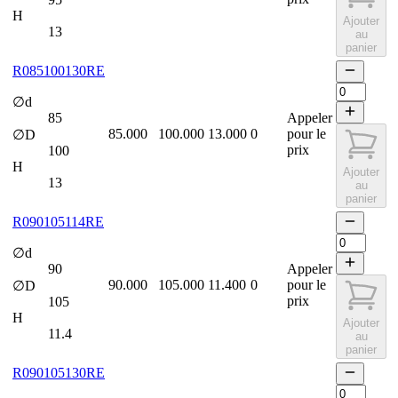
H
Ajouter
13
au
panier
R085100130RE
∅d
85
Appeler
85.000
100.000
13.000
0
pour le
∅D
prix
100
H
Ajouter
13
au
panier
R090105114RE
∅d
90
Appeler
90.000
105.000
11.400
0
pour le
∅D
prix
105
H
Ajouter
11.4
au
panier
R090105130RE