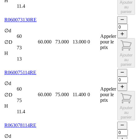
H
Ajouter
11.4
au
panier
R060073130RE
∅d
60
Appeler
60.000
73.000
13.000
0
pour le
∅D
prix
73
H
Ajouter
13
au
panier
R060075114RE
∅d
60
Appeler
60.000
75.000
11.400
0
pour le
∅D
prix
75
H
Ajouter
11.4
au
panier
R063078114RE
∅d