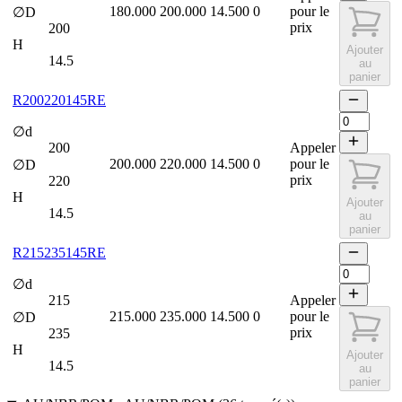
180.000
200.000
14.500
0
pour le
∅D
prix
200
H
Ajouter
14.5
au
panier
R200220145RE
∅d
200
Appeler
200.000
220.000
14.500
0
pour le
∅D
prix
220
H
Ajouter
14.5
au
panier
R215235145RE
∅d
215
Appeler
215.000
235.000
14.500
0
pour le
∅D
prix
235
H
Ajouter
14.5
au
panier