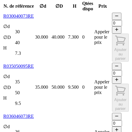
Qtées
N. de référence
∅d
∅D
H
Prix
dispo
R030040073RE
∅d
30
Appeler
30.000
40.000
7.300
0
pour le
∅D
prix
40
H
Ajouter
7.3
au
panier
R035050095RE
∅d
35
Appeler
35.000
50.000
9.500
0
pour le
∅D
prix
50
H
Ajouter
9.5
au
panier
R036046073RE
∅d
36
Appeler