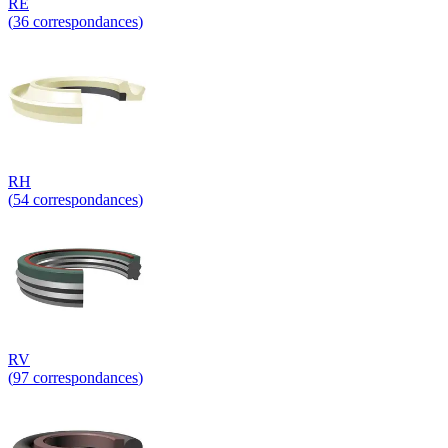
RE
(
36
correspondances
)
RH
(
54
correspondances
)
RV
(
97
correspondances
)