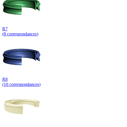
R7
(
8
correspondances
)
R8
(
10
correspondances
)