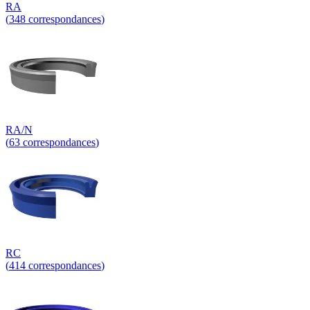
RA
(
348
correspondances
)
RA/N
(
63
correspondances
)
RC
(
414
correspondances
)