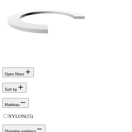
Open filters
Sort by
Matériau
NYLON
(
15
)
Diamètre extérieur