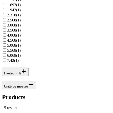
1.692
(
1
)
1.942
(
1
)
2.318
(
1
)
2.568
(
1
)
3.068
(
1
)
3.568
(
1
)
4.068
(
1
)
4.568
(
1
)
5.068
(
1
)
5.568
(
1
)
6.068
(
1
)
7.42
(
1
)
Hauteur (H)
Unité de mesure
Products
15
results