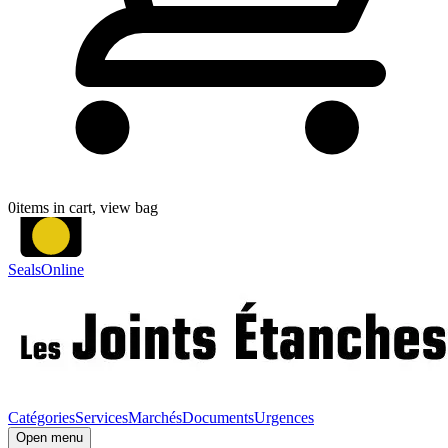
0
items in cart, view bag
SealsOnline
Catégories
Services
Marchés
Documents
Urgences
Open menu