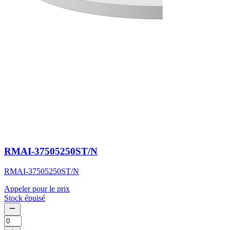
RMAI-37505250ST/N
RMAI-37505250ST/N
Appeler pour le prix
Stock épuisé