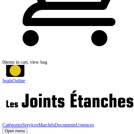
0
items in cart, view bag
SealsOnline
Catégories
Services
Marchés
Documents
Urgences
Open menu