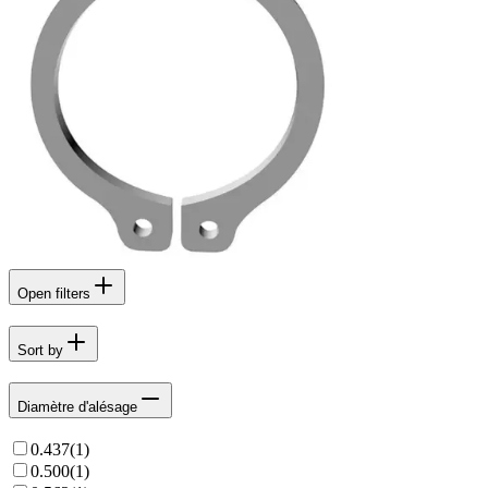
Open filters
Sort by
Diamètre d'alésage
0.437
(
1
)
0.500
(
1
)