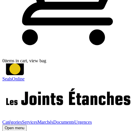
0
items in cart, view bag
SealsOnline
Catégories
Services
Marchés
Documents
Urgences
Open menu