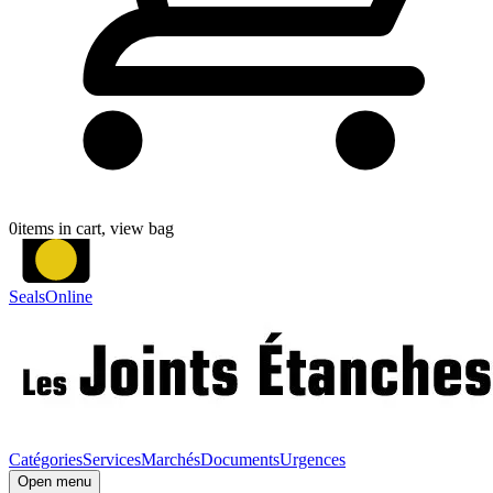
0
items in cart, view bag
SealsOnline
Catégories
Services
Marchés
Documents
Urgences
Open menu