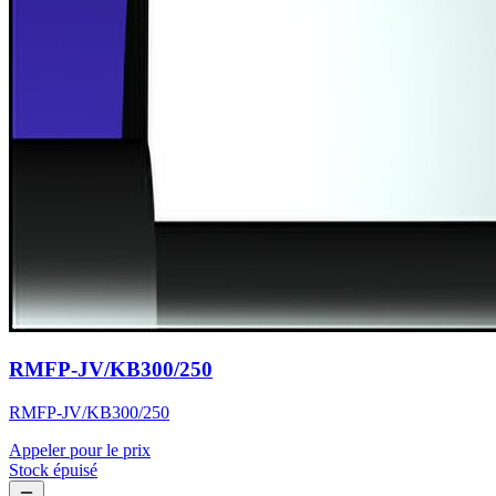
RMFP-JV/KB300/250
RMFP-JV/KB300/250
Appeler pour le prix
Stock épuisé