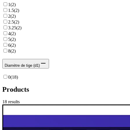
1
(
2
)
1.5
(
2
)
2
(
2
)
2.5
(
2
)
3.25
(
2
)
4
(
2
)
5
(
2
)
6
(
2
)
8
(
2
)
Diamètre de tige (d1)
0
(
18
)
Products
18
results