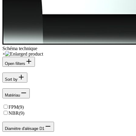
Schéma technique
×
Open filters
Sort by
Matériau
FPM
(
9
)
NBR
(
9
)
Diamètre d'alésage D1