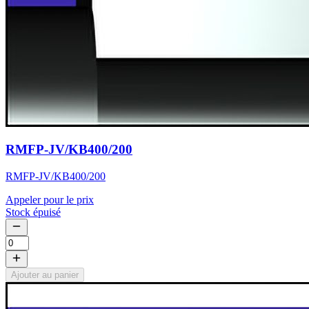
RMFP-JV/KB400/200
RMFP-JV/KB400/200
Appeler pour le prix
Stock épuisé
Ajouter au panier