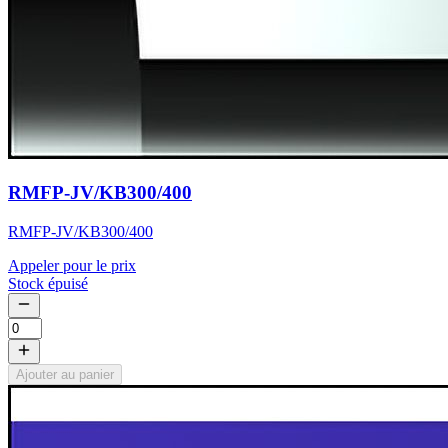
RMFP-JV/KB300/400
RMFP-JV/KB300/400
Appeler pour le prix
Stock épuisé
Ajouter au panier