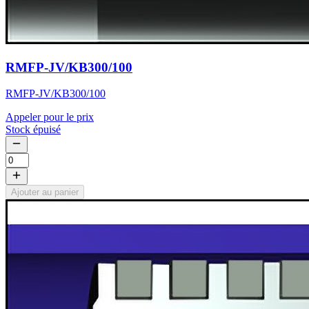
RMFP-JV/KB300/100
RMFP-JV/KB300/100
Appeler pour le prix
Stock épuisé
Ajouter au panier