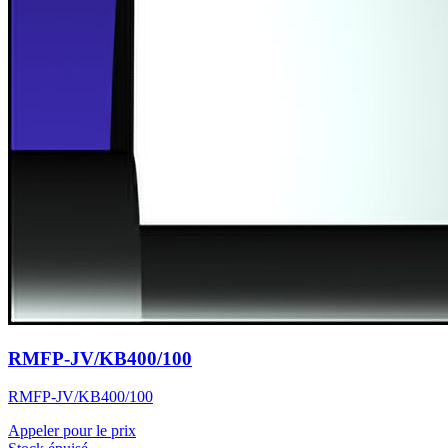
RMFP-JV/KB400/100
RMFP-JV/KB400/100
Appeler pour le prix