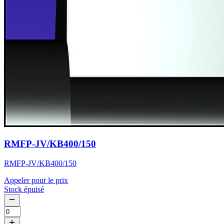
RMFP-JV/KB400/150
RMFP-JV/KB400/150
Appeler pour le prix
Stock épuisé