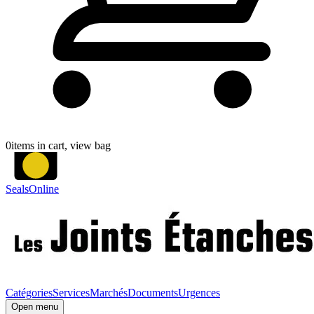
0
items in cart, view bag
SealsOnline
Catégories
Services
Marchés
Documents
Urgences
Open menu