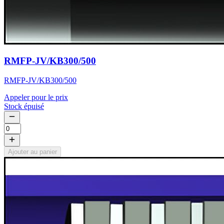
RMFP-JV/KB300/500
RMFP-JV/KB300/500
Appeler pour le prix
Stock épuisé
Ajouter au panier