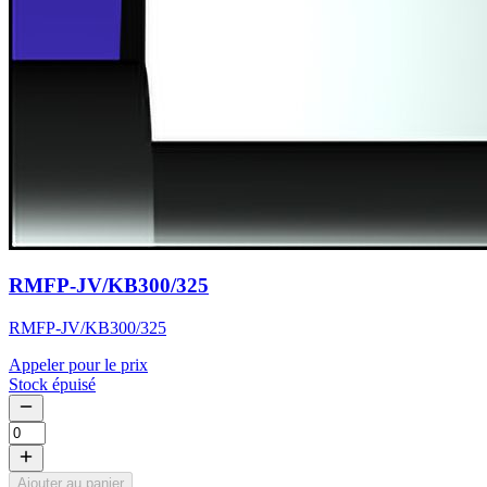
RMFP-JV/KB300/325
RMFP-JV/KB300/325
Appeler pour le prix
Stock épuisé
Ajouter au panier