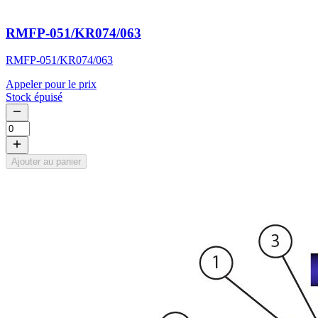
RMFP-051/KR074/063
RMFP-051/KR074/063
Appeler pour le prix
Stock épuisé
Ajouter au panier