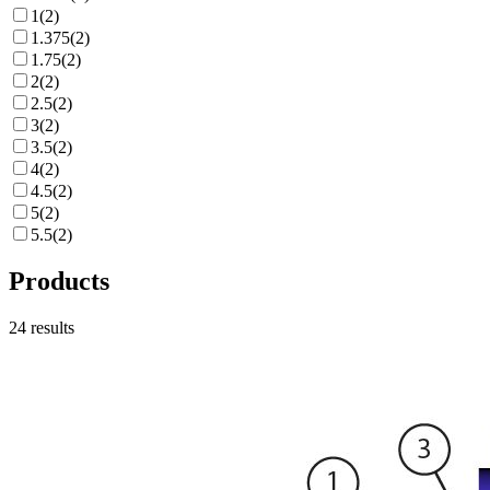
1
(
2
)
1.375
(
2
)
1.75
(
2
)
2
(
2
)
2.5
(
2
)
3
(
2
)
3.5
(
2
)
4
(
2
)
4.5
(
2
)
5
(
2
)
5.5
(
2
)
Products
24
results