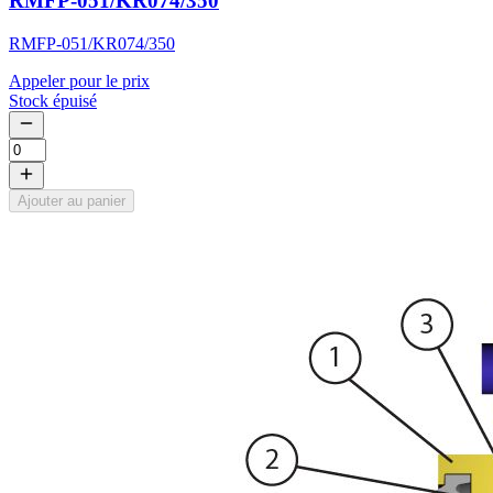
RMFP-051/KR074/350
RMFP-051/KR074/350
Appeler pour le prix
Stock épuisé
Ajouter au panier