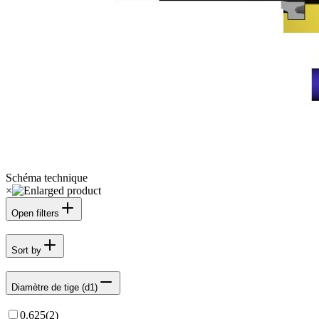
Schéma technique
×
Open filters
Sort by
Diamètre de tige (d1)
0.625
(
2
)