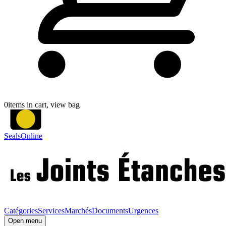
0
items in cart, view bag
SealsOnline
Catégories
Services
Marchés
Documents
Urgences
Open menu