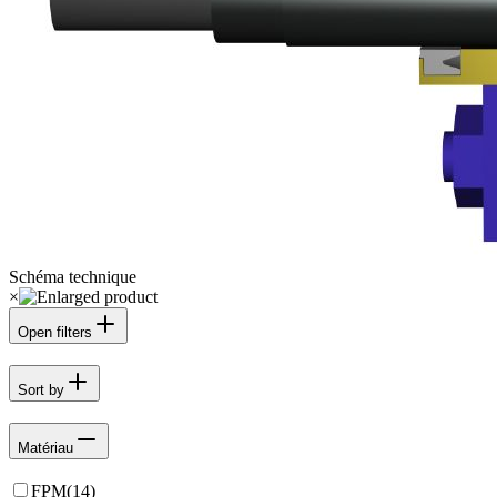
Schéma technique
×
Open filters
Sort by
Matériau
FPM
(
14
)