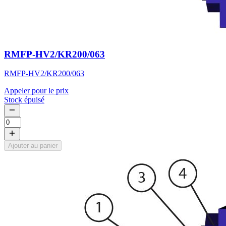
RMFP-HV2/KR200/063
RMFP-HV2/KR200/063
Appeler pour le prix
Stock épuisé
Ajouter au panier