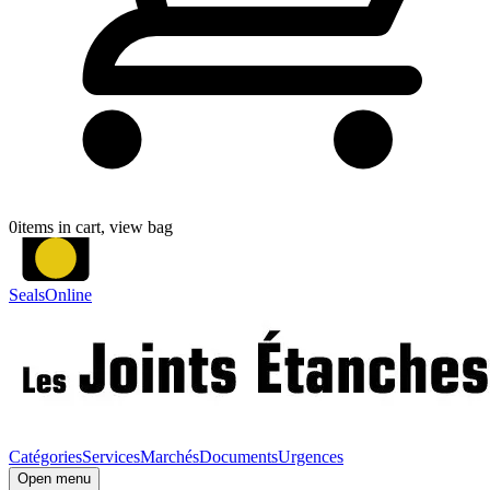
0
items in cart, view bag
SealsOnline
Catégories
Services
Marchés
Documents
Urgences
Open menu