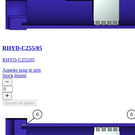
RHYD-C255/05
RHYD-C255/05
Appeler pour le prix
Stock épuisé
Ajouter au panier