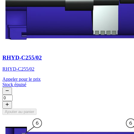
RHYD-C255/02
RHYD-C255/02
Appeler pour le prix
Stock épuisé
Ajouter au panier