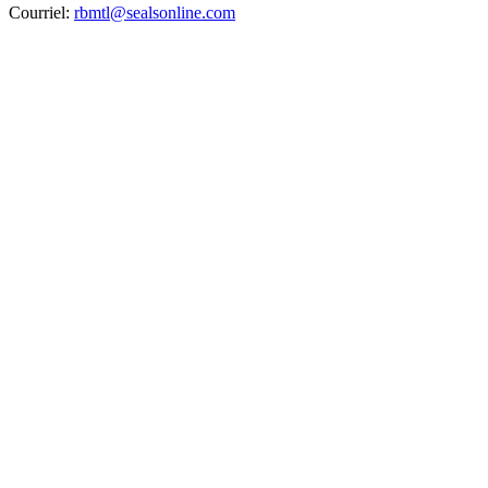
Courriel:
rbmtl@sealsonline.com