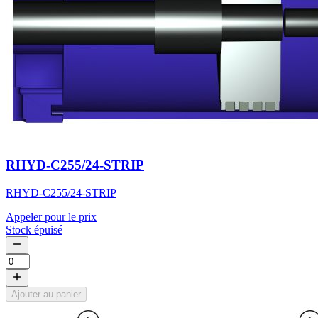
RHYD-C255/24-STRIP
RHYD-C255/24-STRIP
Appeler pour le prix
Stock épuisé
Ajouter au panier