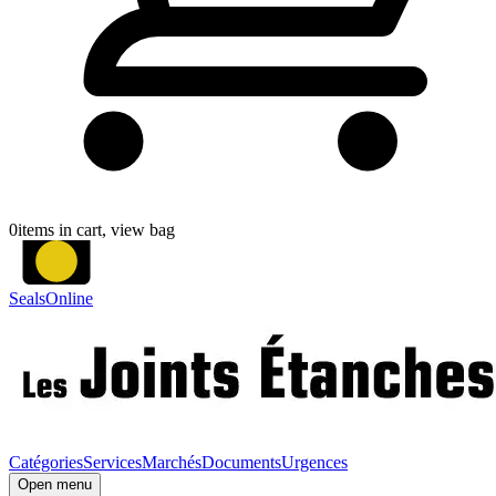
0
items in cart, view bag
SealsOnline
Catégories
Services
Marchés
Documents
Urgences
Open menu