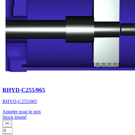
RHYD-C255/065
RHYD-C255/065
Appeler pour le prix
Stock épuisé