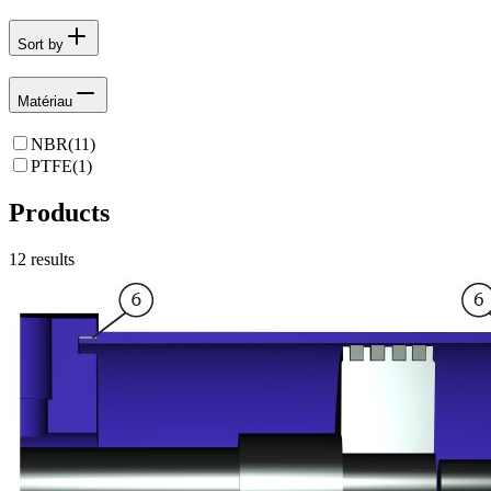
Sort by
Matériau
NBR
(
11
)
PTFE
(
1
)
Products
12
results