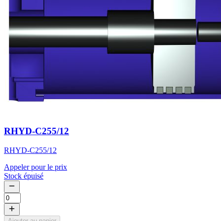
RHYD-C255/12
RHYD-C255/12
Appeler pour le prix
Stock épuisé
Ajouter au panier