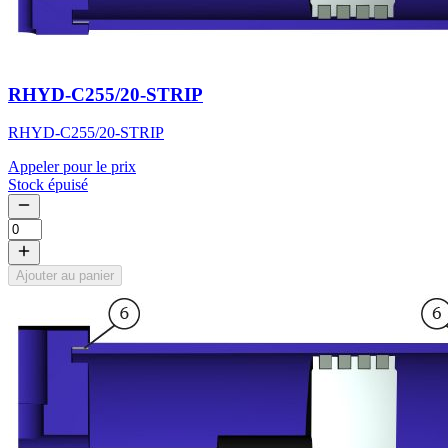
RHYD-C255/20-STRIP
RHYD-C255/20-STRIP
Appeler pour le prix
Stock épuisé
Ajouter au panier