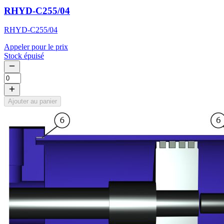
RHYD-C255/04
RHYD-C255/04
Appeler pour le prix
Stock épuisé
Ajouter au panier