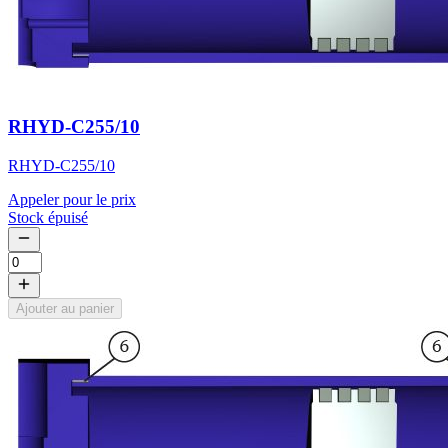
RHYD-C255/10
RHYD-C255/10
Appeler pour le prix
Stock épuisé
Ajouter au panier