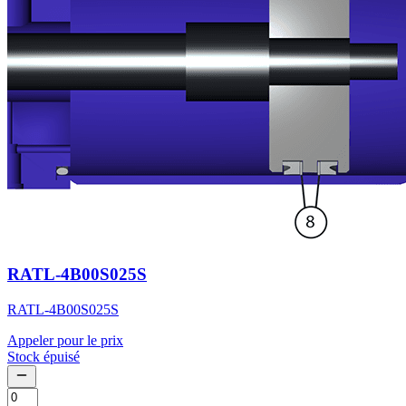
RATL-4B00S025S
RATL-4B00S025S
Appeler pour le prix
Stock épuisé