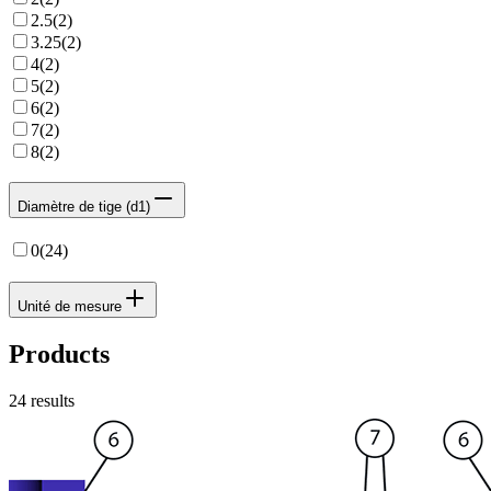
2.5
(
2
)
3.25
(
2
)
4
(
2
)
5
(
2
)
6
(
2
)
7
(
2
)
8
(
2
)
Diamètre de tige (d1)
0
(
24
)
Unité de mesure
Products
24
results