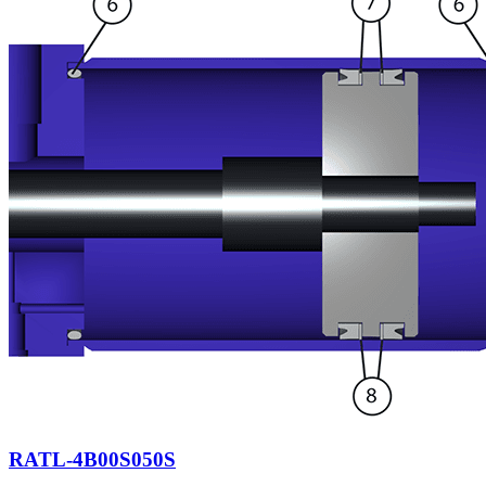
RATL-4B00S050S