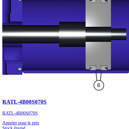
RATL-4B00S070S
RATL-4B00S070S
Appeler pour le prix
Stock épuisé