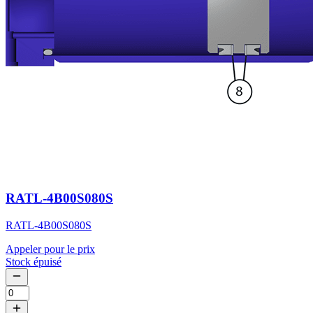
RATL-4B00S080S
RATL-4B00S080S
Appeler pour le prix
Stock épuisé