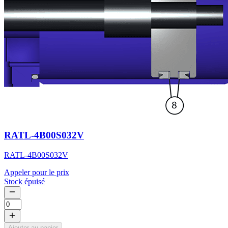
RATL-4B00S032V
RATL-4B00S032V
Appeler pour le prix
Stock épuisé
Ajouter au panier