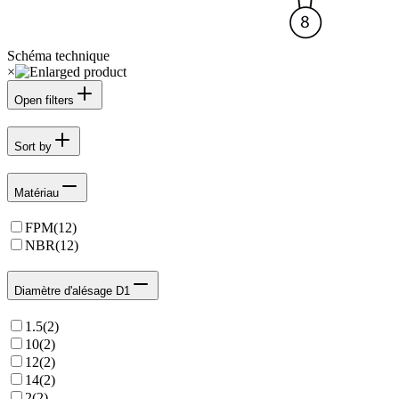
Schéma technique
×
Open filters
Sort by
Matériau
FPM
(
12
)
NBR
(
12
)
Diamètre d'alésage D1
1.5
(
2
)
10
(
2
)
12
(
2
)
14
(
2
)
2
(
2
)