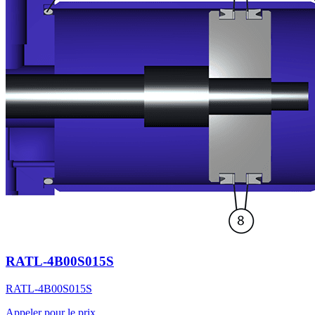
RATL-4B00S015S
RATL-4B00S015S
Appeler pour le prix