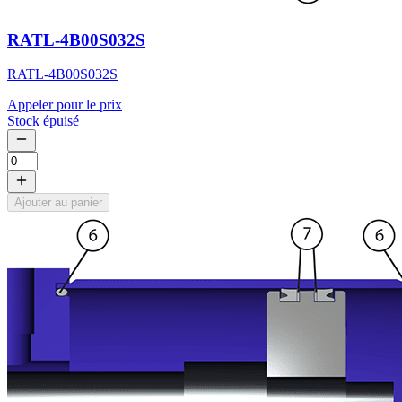
RATL-4B00S032S
RATL-4B00S032S
Appeler pour le prix
Stock épuisé
Ajouter au panier