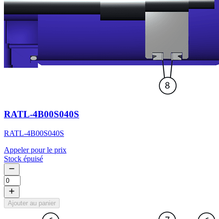
RATL-4B00S040S
RATL-4B00S040S
Appeler pour le prix
Stock épuisé
Ajouter au panier