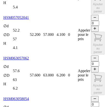
H
Ajouter
5.4
au
panier
HSM057052041
∅d
52.2
Appeler
52.200
57.000
4.100
0
pour le
∅D
prix
57
H
Ajouter
4.1
au
panier
HSM063057062
∅d
57.6
Appeler
57.600
63.000
6.200
0
pour le
∅D
prix
63
H
Ajouter
6.2
au
panier
HSM063058054