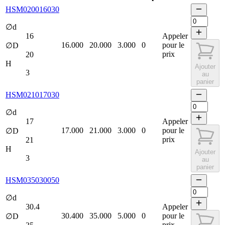
HSM020016030
∅d
16
Appeler
16.000
20.000
3.000
0
pour le
∅D
prix
20
H
Ajouter
3
au
panier
HSM021017030
∅d
17
Appeler
17.000
21.000
3.000
0
pour le
∅D
prix
21
H
Ajouter
3
au
panier
HSM035030050
∅d
30.4
Appeler
30.400
35.000
5.000
0
pour le
∅D
prix