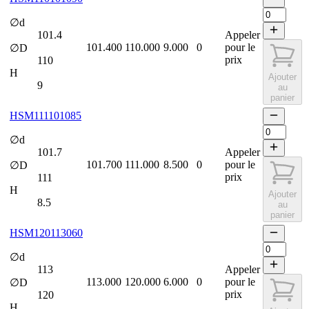
∅d
101.4
Appeler
101.400
110.000
9.000
0
pour le
∅D
prix
110
H
Ajouter
9
au
panier
HSM111101085
∅d
101.7
Appeler
101.700
111.000
8.500
0
pour le
∅D
prix
111
H
Ajouter
8.5
au
panier
HSM120113060
∅d
113
Appeler
113.000
120.000
6.000
0
pour le
∅D
prix
120
H