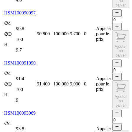
au
panier
HSM100090097
∅d
90.8
Appeler
90.800
100.000
9.700
0
pour le
∅D
prix
100
H
Ajouter
9.7
au
panier
HSM100091090
∅d
91.4
Appeler
91.400
100.000
9.000
0
pour le
∅D
prix
100
H
Ajouter
9
au
panier
HSM100093069
∅d
93.8
Appeler