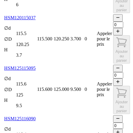
Ajouter
6
au
panier
HSM120115037
∅d
115.5
Appeler
115.500
120.250
3.700
0
pour le
∅D
prix
120.25
H
Ajouter
3.7
au
panier
HSM125115095
∅d
115.6
Appeler
115.600
125.000
9.500
0
pour le
∅D
prix
125
H
Ajouter
9.5
au
panier
HSM125116090
∅d