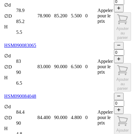
∅d
78.9
Appeler
78.900
85.200
5.500
0
pour le
∅D
prix
85.2
H
Ajouter
5.5
au
panier
HSM090083065
∅d
83
Appeler
83.000
90.000
6.500
0
pour le
∅D
prix
90
H
Ajouter
6.5
au
panier
HSM090084048
∅d
84.4
Appeler
84.400
90.000
4.800
0
pour le
∅D
prix
90
H
Ajouter
4.8