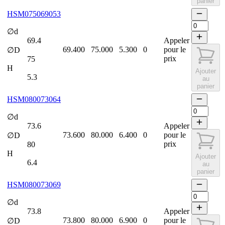
panier
HSM075069053
∅d
69.4
Appeler
69.400
75.000
5.300
0
pour le
∅D
prix
75
H
Ajouter
5.3
au
panier
HSM080073064
∅d
73.6
Appeler
73.600
80.000
6.400
0
pour le
∅D
prix
80
H
Ajouter
6.4
au
panier
HSM080073069
∅d
73.8
Appeler
73.800
80.000
6.900
0
pour le
∅D