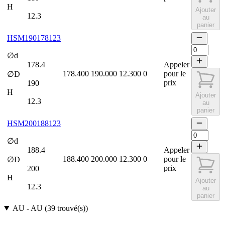
H
Ajouter
12.3
au
panier
HSM190178123
∅d
178.4
Appeler
178.400
190.000
12.300
0
pour le
∅D
prix
190
H
Ajouter
12.3
au
panier
HSM200188123
∅d
188.4
Appeler
188.400
200.000
12.300
0
pour le
∅D
prix
200
H
Ajouter
12.3
au
panier
AU
-
AU
(
39
trouvé(s)
)