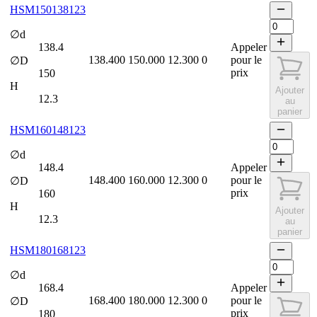
HSM150138123
∅d
138.4
Appeler
138.400
150.000
12.300
0
pour le
∅D
prix
150
H
Ajouter
12.3
au
panier
HSM160148123
∅d
148.4
Appeler
148.400
160.000
12.300
0
pour le
∅D
prix
160
H
Ajouter
12.3
au
panier
HSM180168123
∅d
168.4
Appeler
168.400
180.000
12.300
0
pour le
∅D
prix
180