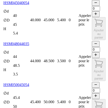
HSM045040054
∅d
40
Appeler
40.000
45.000
5.400
0
pour le
∅D
prix
45
H
Ajouter
5.4
au
panier
HSM048044035
∅d
44
Appeler
44.000
48.500
3.500
0
pour le
∅D
prix
48.5
H
Ajouter
3.5
au
panier
HSM050045054
∅d
45.4
Appeler
45.400
50.000
5.400
0
pour le
∅D
prix
50