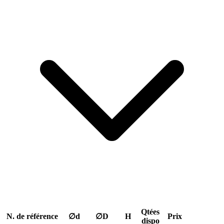
Qtées
N. de référence
∅d
∅D
H
Prix
dispo