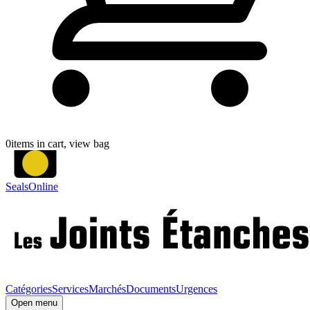
0
items in cart, view bag
SealsOnline
Catégories
Services
Marchés
Documents
Urgences
Open menu