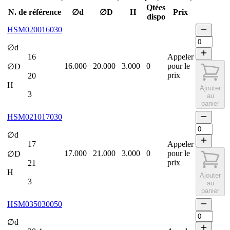
Qtées
N. de référence
∅d
∅D
H
Prix
dispo
HSM020016030
∅d
16
Appeler
16.000
20.000
3.000
0
pour le
∅D
prix
20
H
Ajouter
3
au
panier
HSM021017030
∅d
17
Appeler
17.000
21.000
3.000
0
pour le
∅D
prix
21
H
Ajouter
3
au
panier
HSM035030050
∅d