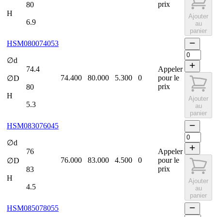
prix
80
H
Ajouter
6.9
au
panier
HSM080074053
∅d
74.4
Appeler
74.400
80.000
5.300
0
pour le
∅D
prix
80
H
Ajouter
5.3
au
panier
HSM083076045
∅d
76
Appeler
76.000
83.000
4.500
0
pour le
∅D
prix
83
H
Ajouter
4.5
au
panier
HSM085078055