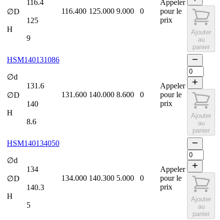
116.4
Appeler
116.400
125.000
9.000
0
pour le
∅D
prix
125
H
Ajouter
9
au
panier
HSM140131086
∅d
131.6
Appeler
131.600
140.000
8.600
0
pour le
∅D
prix
140
H
Ajouter
8.6
au
panier
HSM140134050
∅d
134
Appeler
134.000
140.300
5.000
0
pour le
∅D
prix
140.3
H
Ajouter
5
au
panier