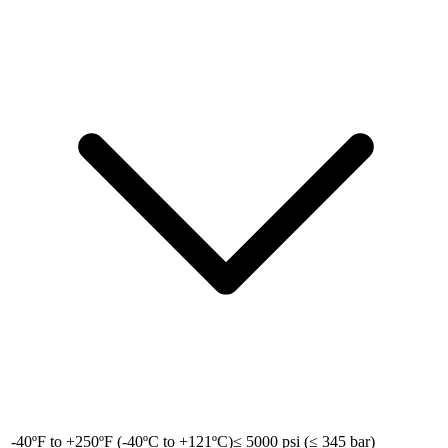
-40ºF to +250ºF (-40ºC to +121ºC)
≤ 5000 psi (≤ 345 bar)