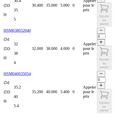
30.4
Appeler
30.400
35.000
5.000
0
pour le
∅D
prix
35
H
Ajouter
5
au
panier
HSM038032040
∅d
32
Appeler
32.000
38.000
4.000
0
pour le
∅D
prix
38
H
Ajouter
4
au
panier
HSM040035054
∅d
35.2
Appeler
35.200
40.000
5.400
0
pour le
∅D
prix
40
H
Ajouter
5.4
au
panier