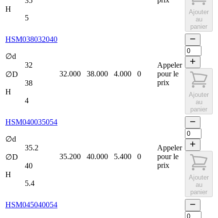
35
H
Ajouter
5
au
panier
HSM038032040
∅d
32
Appeler
32.000
38.000
4.000
0
pour le
∅D
prix
38
H
Ajouter
4
au
panier
HSM040035054
∅d
35.2
Appeler
35.200
40.000
5.400
0
pour le
∅D
prix
40
H
Ajouter
5.4
au
panier
HSM045040054