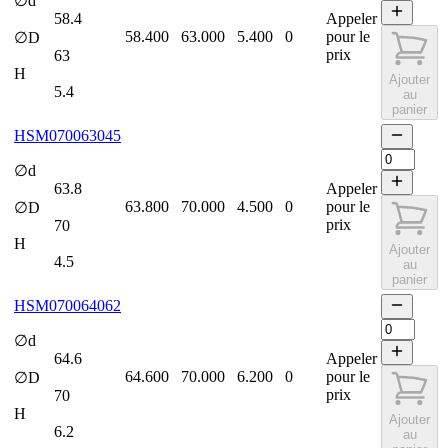
∅d
58.4
Appeler
58.400
63.000
5.400
0
pour le
∅D
prix
63
H
Ajouter
5.4
au
panier
HSM070063045
∅d
63.8
Appeler
63.800
70.000
4.500
0
pour le
∅D
prix
70
H
Ajouter
4.5
au
panier
HSM070064062
∅d
64.6
Appeler
64.600
70.000
6.200
0
pour le
∅D
prix
70
H
Ajouter
6.2
au