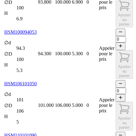
93.800
100.000
6.900
0
pour le
∅D
prix
100
H
Ajouter
6.9
au
panier
HSM100094053
∅d
94.3
Appeler
94.300
100.000
5.300
0
pour le
∅D
prix
100
H
Ajouter
5.3
au
panier
HSM106101050
∅d
101
Appeler
101.000
106.000
5.000
0
pour le
∅D
prix
106
H
Ajouter
5
au
panier
HSM110101090