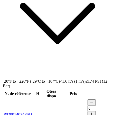
-20ºF to +220ºF (-29ºC to +104ºC)
<1.6 ft/s (1 m/s)
≤174 PSI (12
Bar)
Qtées
N. de référence
H
Prix
dispo
P020014024PSD