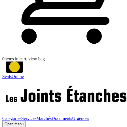
0
items in cart, view bag
SealsOnline
Catégories
Services
Marchés
Documents
Urgences
Open menu