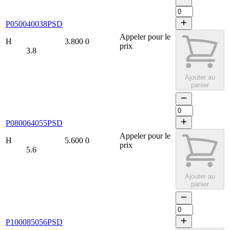
P050040038PSD
Appeler pour le
H
3.800
0
prix
3.8
Ajouter au
panier
P080064055PSD
Appeler pour le
H
5.600
0
prix
5.6
Ajouter au
panier
P100085056PSD