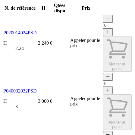
Qtées
N. de référence
H
Prix
dispo
P020014024PSD
Appeler pour le
H
2.240
0
prix
2.24
Ajouter au
panier
P040032032PSD
Appeler pour le
H
3.000
0
prix
3
Ajouter au
panier