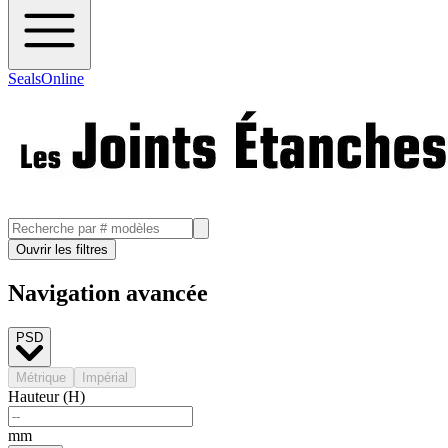
SealsOnline
Ouvrir les filtres
Navigation avancée
PSD
Métrique
Impérial
Hauteur (H)
mm