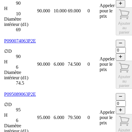
90
Appeler
H
90.000
10.000
69.000
0
pour le
10
prix
Diamètre
Ajouter
intérieur (d1)
au
69
panier
P090074063P2E
∅D
90
Appeler
H
90.000
6.000
74.500
0
pour le
6
prix
Diamètre
Ajouter
intérieur (d1)
au
74.5
panier
P095089063P2E
∅D
95
Appeler
H
95.000
6.000
79.500
0
pour le
6
prix
Diamètre
Ajouter
intérieur (d1)