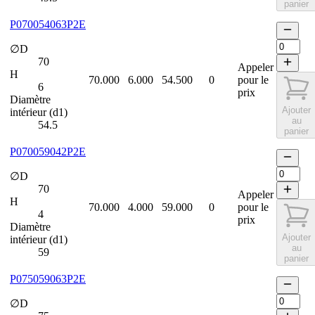
panier
P070054063P2E
∅D
70
Appeler
H
70.000
6.000
54.500
0
pour le
6
prix
Diamètre
Ajouter
intérieur (d1)
au
54.5
panier
P070059042P2E
∅D
70
Appeler
H
70.000
4.000
59.000
0
pour le
4
prix
Diamètre
Ajouter
intérieur (d1)
au
59
panier
P075059063P2E
∅D