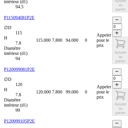
Ajouter
intérieur (d1)
au
94.5
panier
P115094081P2E
∅D
115
Appeler
H
115.000
7.800
94.000
0
pour le
7.8
prix
Diamètre
Ajouter
intérieur (d1)
au
94
panier
P120099081P2E
∅D
120
Appeler
H
120.000
7.800
99.000
0
pour le
7.8
prix
Diamètre
Ajouter
intérieur (d1)
au
99
panier
P120099105P2E