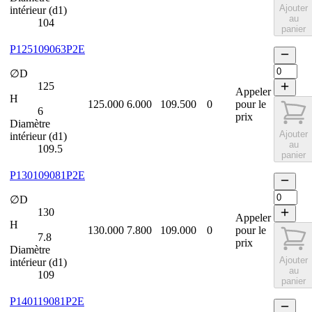
Ajouter
intérieur (d1)
au
104
panier
P125109063P2E
∅D
125
Appeler
H
125.000
6.000
109.500
0
pour le
6
prix
Diamètre
Ajouter
intérieur (d1)
au
109.5
panier
P130109081P2E
∅D
130
Appeler
H
130.000
7.800
109.000
0
pour le
7.8
prix
Diamètre
Ajouter
intérieur (d1)
au
109
panier
P140119081P2E