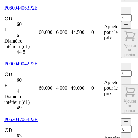
P060044063P2E
∅D
60
Appeler
H
60.000
6.000
44.500
0
pour le
6
prix
Diamètre
Ajouter
intérieur (d1)
au
44.5
panier
P060049042P2E
∅D
60
Appeler
H
60.000
4.000
49.000
0
pour le
4
prix
Diamètre
Ajouter
intérieur (d1)
au
49
panier
P063047063P2E
∅D
63