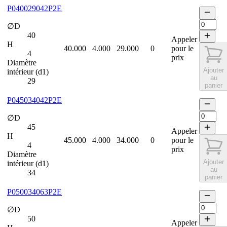
P040029042P2E
∅D
40
Appeler
H
40.000
4.000
29.000
0
pour le
4
prix
Diamètre
Ajouter
intérieur (d1)
au
29
panier
P045034042P2E
∅D
45
Appeler
H
45.000
4.000
34.000
0
pour le
4
prix
Diamètre
Ajouter
intérieur (d1)
au
34
panier
P050034063P2E
∅D
50
Appeler