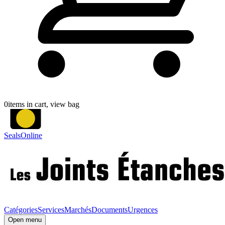
0
items in cart, view bag
SealsOnline
Catégories
Services
Marchés
Documents
Urgences
Open menu