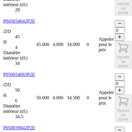
Ajouter
intérieur (d1)
au
29
panier
P045034042P2E
∅D
45
Appeler
H
45.000
4.000
34.000
0
pour le
4
prix
Diamètre
Ajouter
intérieur (d1)
au
34
panier
P050034063P2E
∅D
50
Appeler
H
50.000
6.000
34.500
0
pour le
6
prix
Diamètre
Ajouter
intérieur (d1)
au
34.5
panier
P050039042P2E