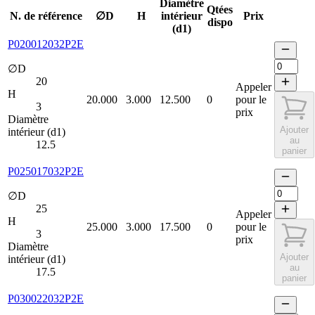
Diamètre
Qtées
N. de référence
∅D
H
intérieur
Prix
dispo
(d1)
P020012032P2E
∅D
20
Appeler
H
20.000
3.000
12.500
0
pour le
3
prix
Diamètre
Ajouter
intérieur (d1)
au
12.5
panier
P025017032P2E
∅D
25
Appeler
H
25.000
3.000
17.500
0
pour le
3
prix
Diamètre
Ajouter
intérieur (d1)
au
17.5
panier
P030022032P2E