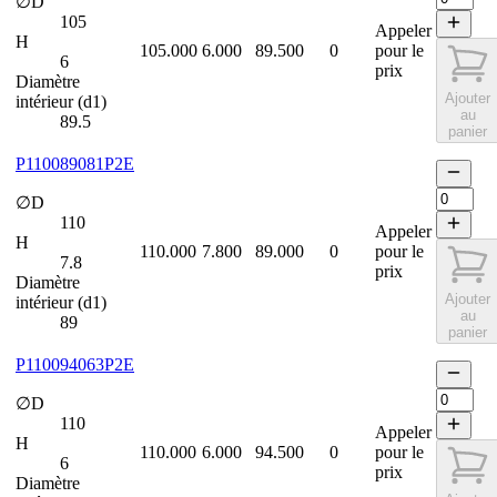
∅D
105
Appeler
H
105.000
6.000
89.500
0
pour le
6
prix
Diamètre
Ajouter
intérieur (d1)
au
89.5
panier
P110089081P2E
∅D
110
Appeler
H
110.000
7.800
89.000
0
pour le
7.8
prix
Diamètre
Ajouter
intérieur (d1)
au
89
panier
P110094063P2E
∅D
110
Appeler
H
110.000
6.000
94.500
0
pour le
6
prix
Diamètre