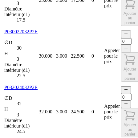
25.000
3.000
17.500
0
pour le
3
prix
Diamètre
Ajouter
intérieur (d1)
au
17.5
panier
P030022032P2E
∅D
30
Appeler
H
30.000
3.000
22.500
0
pour le
3
prix
Diamètre
Ajouter
intérieur (d1)
au
22.5
panier
P032024032P2E
∅D
32
Appeler
H
32.000
3.000
24.500
0
pour le
3
prix
Diamètre
Ajouter
intérieur (d1)
au
24.5
panier