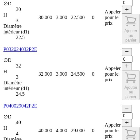
∅D
30
Appeler
H
30.000
3.000
22.500
0
pour le
3
prix
Diamètre
Ajouter
intérieur (d1)
au
22.5
panier
P032024032P2E
∅D
32
Appeler
H
32.000
3.000
24.500
0
pour le
3
prix
Diamètre
Ajouter
intérieur (d1)
au
24.5
panier
P040029042P2E
∅D
40
Appeler
H
40.000
4.000
29.000
0
pour le
4
prix
Diamètre