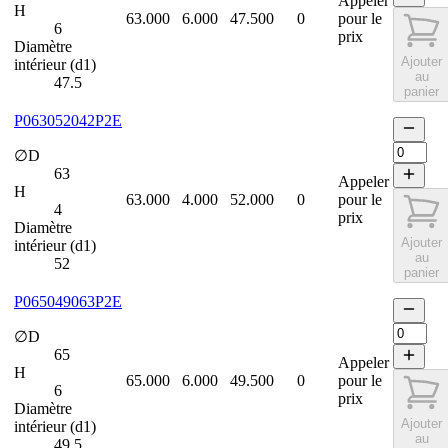
Appeler
H
63.000
6.000
47.500
0
pour le
6
prix
Diamètre
Ajouter
intérieur (d1)
au
47.5
panier
P063052042P2E
∅D
63
Appeler
H
63.000
4.000
52.000
0
pour le
4
prix
Diamètre
Ajouter
intérieur (d1)
au
52
panier
P065049063P2E
∅D
65
Appeler
H
65.000
6.000
49.500
0
pour le
6
prix
Diamètre
Ajouter
intérieur (d1)
au
49.5