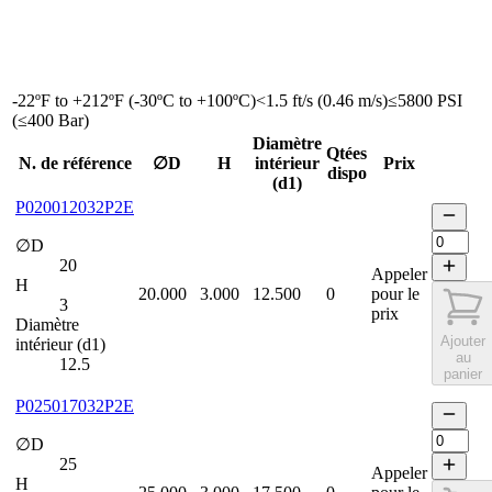
-22ºF to +212ºF (-30ºC to +100ºC)
<1.5 ft/s (0.46 m/s)
≤5800 PSI
(≤400 Bar)
Diamètre
Qtées
N. de référence
∅D
H
intérieur
Prix
dispo
(d1)
P020012032P2E
∅D
20
Appeler
H
20.000
3.000
12.500
0
pour le
3
prix
Diamètre
Ajouter
intérieur (d1)
au
12.5
panier
P025017032P2E
∅D
25
Appeler
H