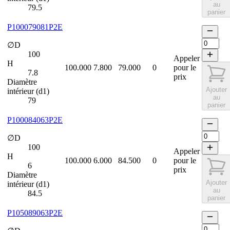
au
79.5
panier
P100079081P2E
∅D
100
Appeler
H
100.000
7.800
79.000
0
pour le
7.8
prix
Diamètre
Ajouter
intérieur (d1)
au
79
panier
P100084063P2E
∅D
100
Appeler
H
100.000
6.000
84.500
0
pour le
6
prix
Diamètre
Ajouter
intérieur (d1)
au
84.5
panier
P105089063P2E