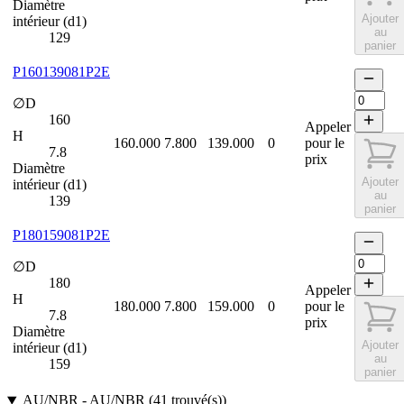
Diamètre
Ajouter
intérieur (d1)
au
129
panier
P160139081P2E
∅D
160
Appeler
H
160.000
7.800
139.000
0
pour le
7.8
prix
Diamètre
Ajouter
intérieur (d1)
au
139
panier
P180159081P2E
∅D
180
Appeler
H
180.000
7.800
159.000
0
pour le
7.8
prix
Diamètre
Ajouter
intérieur (d1)
au
159
panier
AU/NBR
-
AU/NBR
(
41
trouvé(s)
)