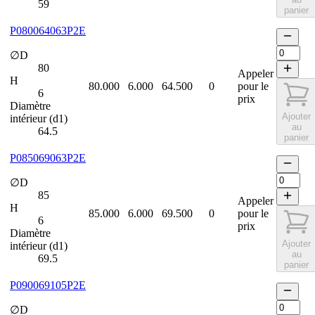
59
panier
P080064063P2E
∅D
80
Appeler
H
80.000
6.000
64.500
0
pour le
6
prix
Diamètre
Ajouter
intérieur (d1)
au
64.5
panier
P085069063P2E
∅D
85
Appeler
H
85.000
6.000
69.500
0
pour le
6
prix
Diamètre
Ajouter
intérieur (d1)
au
69.5
panier
P090069105P2E
∅D