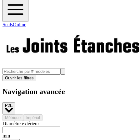
SealsOnline
Ouvrir les filtres
Navigation avancée
P2E
Métrique
Impérial
Diamètre extérieur
mm