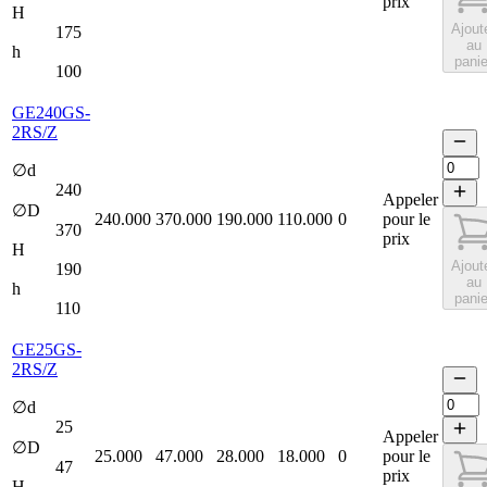
prix
H
Ajout
175
au
h
panie
100
GE240GS-
2RS/Z
∅d
240
Appeler
∅D
240.000
370.000
190.000
110.000
0
pour le
370
prix
H
Ajout
190
au
h
panie
110
GE25GS-
2RS/Z
∅d
25
Appeler
∅D
25.000
47.000
28.000
18.000
0
pour le
47
prix
H