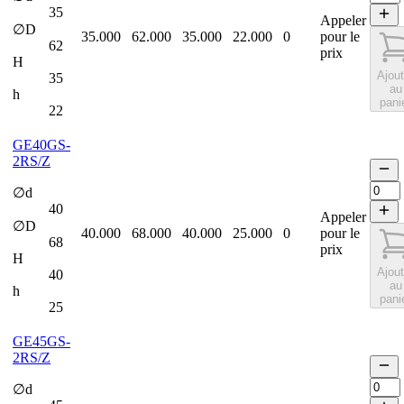
35
Appeler
∅D
35.000
62.000
35.000
22.000
0
pour le
62
prix
H
Ajout
35
au
h
pani
22
GE40GS-
2RS/Z
∅d
40
Appeler
∅D
40.000
68.000
40.000
25.000
0
pour le
68
prix
H
Ajout
40
au
h
pani
25
GE45GS-
2RS/Z
∅d