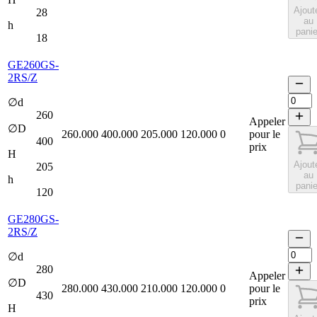
Ajout
28
au
h
panie
18
GE260GS-
2RS/Z
∅d
260
Appeler
∅D
260.000
400.000
205.000
120.000
0
pour le
400
prix
H
Ajout
205
au
h
panie
120
GE280GS-
2RS/Z
∅d
280
Appeler
∅D
280.000
430.000
210.000
120.000
0
pour le
430
prix
H