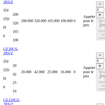
2RS/Z
∅d
200
Appeler
∅D
200.000
320.000
165.000
100.000
0
pour le
320
prix
H
Ajout
165
au
h
pani
100
GE20GS-
2RS/Z
∅d
20
Appeler
∅D
20.000
42.000
25.000
16.000
0
pour le
42
prix
H
Ajout
25
au
h
pani
16
GE220GS-
2RS/Z