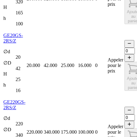
320
prix
H
Ajout
165
au
h
panie
100
GE20GS-
2RS/Z
∅d
20
Appeler
∅D
20.000
42.000
25.000
16.000
0
pour le
42
prix
H
Ajout
25
au
h
panie
16
GE220GS-
2RS/Z
∅d
220
Appeler
∅D
220.000
340.000
175.000
100.000
0
pour le
340