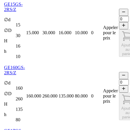
GE15GS-
2RS/Z
∅d
15
Appeler
∅D
15.000
30.000
16.000
10.000
0
pour le
30
prix
H
Ajout
16
au
h
pani
10
GE160GS-
2RS/Z
∅d
160
Appeler
∅D
160.000
260.000
135.000
80.000
0
pour le
260
prix
H
Ajout
135
au
h
pani
80