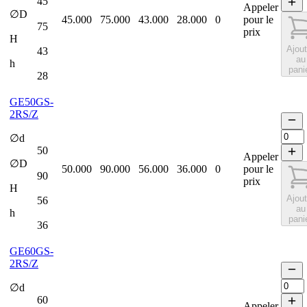
45
Appeler
∅D
45.000
75.000
43.000
28.000
0
pour le
75
prix
H
Ajout
43
au
h
pani
28
GE50GS-
2RS/Z
∅d
50
Appeler
∅D
50.000
90.000
56.000
36.000
0
pour le
90
prix
H
Ajout
56
au
h
pani
36
GE60GS-
2RS/Z
∅d
60
Appeler