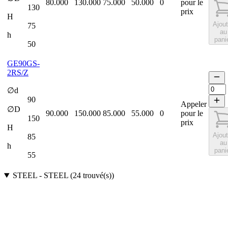
80.000
130.000
75.000
50.000
0
pour le
130
prix
H
Ajout
75
au
h
pani
50
GE90GS-
2RS/Z
∅d
90
Appeler
∅D
90.000
150.000
85.000
55.000
0
pour le
150
prix
H
Ajout
85
au
h
pani
55
STEEL
-
STEEL
(
24
trouvé(s)
)