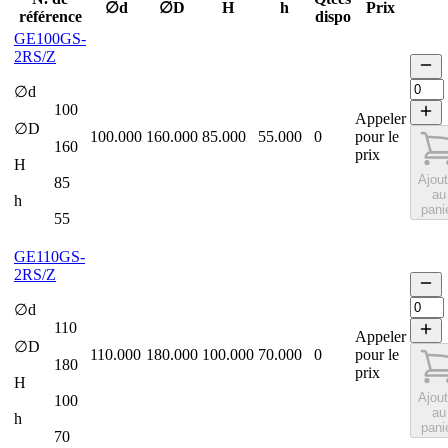
∅d
∅D
H
h
Prix
référence
dispo
GE100GS-
2RS/Z
∅d
100
Appeler
∅D
100.000
160.000
85.000
55.000
0
pour le
160
prix
H
Ajout
85
au
h
pani
55
GE110GS-
2RS/Z
∅d
110
Appeler
∅D
110.000
180.000
100.000
70.000
0
pour le
180
prix
H
Ajout
100
au
h
pani
70