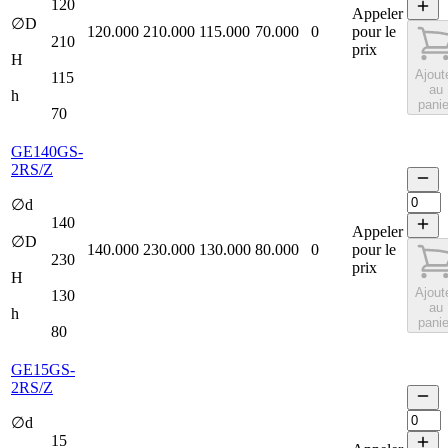
120
Appeler
∅D
120.000
210.000
115.000
70.000
0
pour le
210
prix
H
Ajout
115
au
h
panie
70
GE140GS-
2RS/Z
∅d
140
Appeler
∅D
140.000
230.000
130.000
80.000
0
pour le
230
prix
H
Ajout
130
au
h
panie
80
GE15GS-
2RS/Z
∅d
15