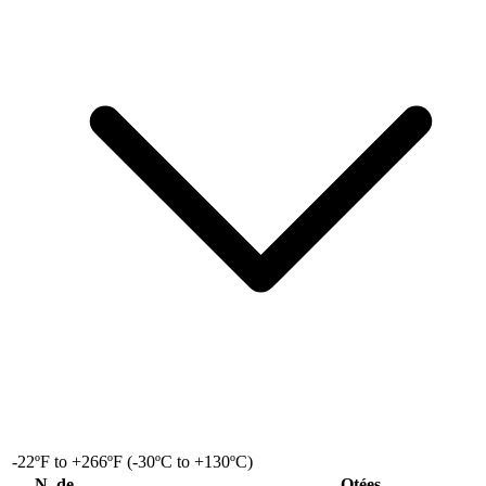
-22ºF to +266ºF (-30ºC to +130ºC)
N. de
Qtées