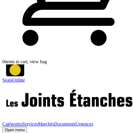
0
items in cart, view bag
SealsOnline
Catégories
Services
Marchés
Documents
Urgences
Open menu