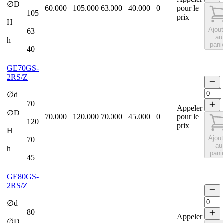
∅D
60.000
105.000
63.000
40.000
0
pour le
105
prix
H
Ajout
63
au
h
pani
40
GE70GS-
2RS/Z
∅d
70
Appeler
∅D
70.000
120.000
70.000
45.000
0
pour le
120
prix
H
Ajout
70
au
h
pani
45
GE80GS-
2RS/Z
∅d
80
Appeler
∅D