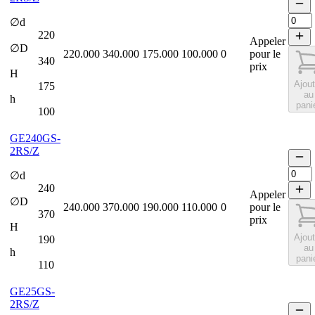
∅d
220
Appeler
∅D
220.000
340.000
175.000
100.000
0
pour le
340
prix
H
Ajout
175
au
h
pani
100
GE240GS-
2RS/Z
∅d
240
Appeler
∅D
240.000
370.000
190.000
110.000
0
pour le
370
prix
H
Ajout
190
au
h
pani
110
GE25GS-
2RS/Z