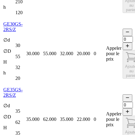
Ajout
210
au
h
panie
120
GE30GS-
2RS/Z
∅d
30
Appeler
∅D
30.000
55.000
32.000
20.000
0
pour le
55
prix
H
Ajout
32
au
h
panie
20
GE35GS-
2RS/Z
∅d
35
Appeler
∅D
35.000
62.000
35.000
22.000
0
pour le
62
prix
H
Ajout
35