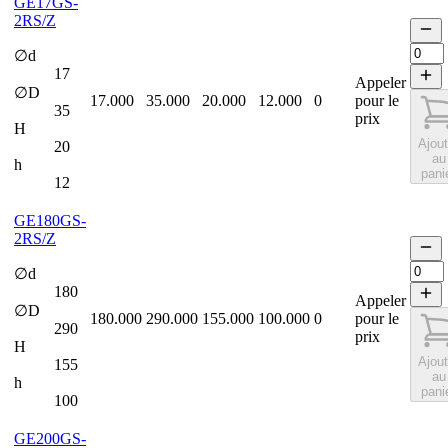
GE17GS-
2RS/Z
∅d
17
Appeler
∅D
17.000
35.000
20.000
12.000
0
pour le
35
prix
H
Ajout
20
au
h
pani
12
GE180GS-
2RS/Z
∅d
180
Appeler
∅D
180.000
290.000
155.000
100.000
0
pour le
290
prix
H
Ajout
155
au
h
pani
100
GE200GS-