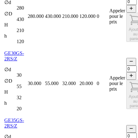
∅d
280
Appeler
∅D
280.000
430.000
210.000
120.000
0
pour le
430
prix
H
Ajout
210
au
h
pani
120
GE30GS-
2RS/Z
∅d
30
Appeler
∅D
30.000
55.000
32.000
20.000
0
pour le
55
prix
H
Ajout
32
au
h
pani
20
GE35GS-
2RS/Z
∅d