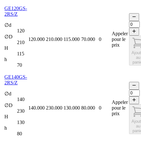
GE120GS-
2RS/Z
∅d
120
Appeler
∅D
120.000
210.000
115.000
70.000
0
pour le
210
prix
H
Ajout
115
au
h
pani
70
GE140GS-
2RS/Z
∅d
140
Appeler
∅D
140.000
230.000
130.000
80.000
0
pour le
230
prix
H
Ajout
130
au
h
pani
80