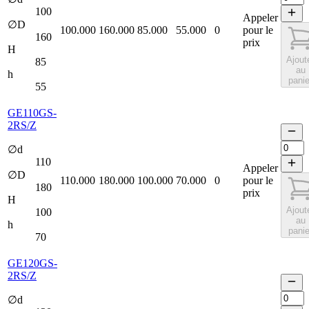
100
Appeler
∅D
100.000
160.000
85.000
55.000
0
pour le
160
prix
H
Ajout
85
au
h
panie
55
GE110GS-
2RS/Z
∅d
110
Appeler
∅D
110.000
180.000
100.000
70.000
0
pour le
180
prix
H
Ajout
100
au
h
panie
70
GE120GS-
2RS/Z
∅d