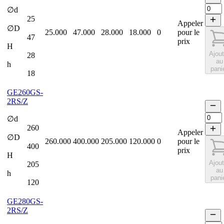
∅d
25
Appeler
∅D
25.000
47.000
28.000
18.000
0
pour le
47
prix
H
Ajout
28
au
h
pani
18
GE260GS-
2RS/Z
∅d
260
Appeler
∅D
260.000
400.000
205.000
120.000
0
pour le
400
prix
H
Ajout
205
au
h
pani
120
GE280GS-
2RS/Z