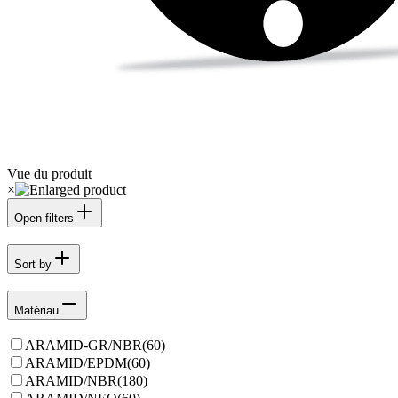
Vue du produit
×
Open filters
Sort by
Matériau
ARAMID-GR/NBR
(
60
)
ARAMID/EPDM
(
60
)
ARAMID/NBR
(
180
)