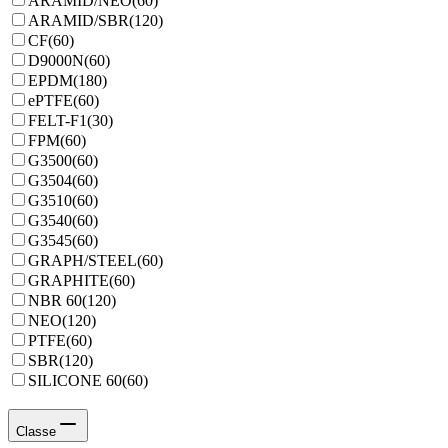
ARAMID/NEO
(
60
)
ARAMID/SBR
(
120
)
CF
(
60
)
D9000N
(
60
)
EPDM
(
180
)
ePTFE
(
60
)
FELT-F1
(
30
)
FPM
(
60
)
G3500
(
60
)
G3504
(
60
)
G3510
(
60
)
G3540
(
60
)
G3545
(
60
)
GRAPH/STEEL
(
60
)
GRAPHITE
(
60
)
NBR 60
(
120
)
NEO
(
120
)
PTFE
(
60
)
SBR
(
120
)
SILICONE 60
(
60
)
Classe