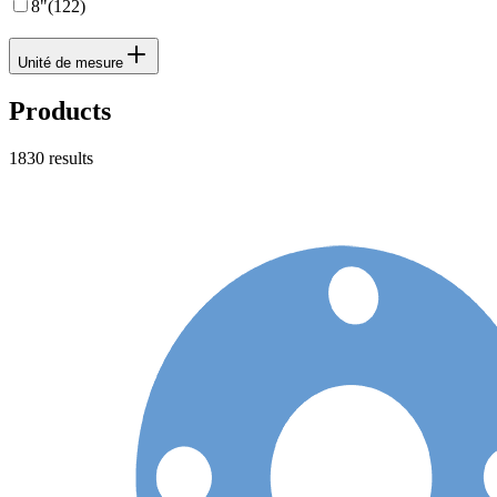
8"
(
122
)
Unité de mesure
Products
1830
results