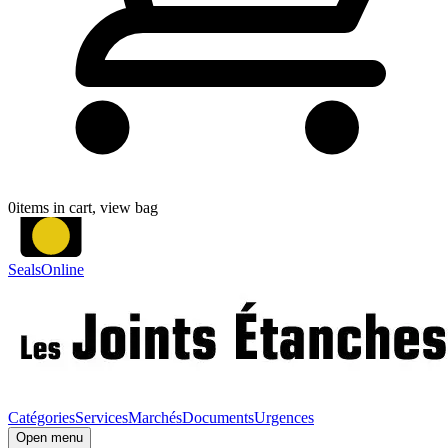
0
items in cart, view bag
SealsOnline
Catégories
Services
Marchés
Documents
Urgences
Open menu