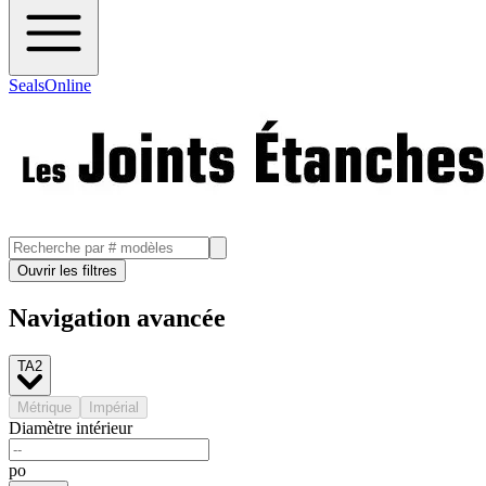
SealsOnline
Ouvrir les filtres
Navigation avancée
TA2
Métrique
Impérial
Diamètre intérieur
po