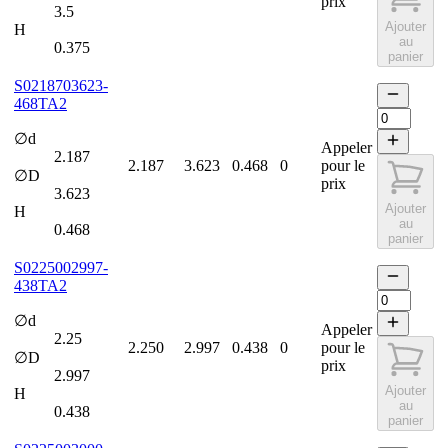
prix
3.5
Ajouter
H
au
0.375
panier
S0218703623-
468TA2
∅d
Appeler
2.187
2.187
3.623
0.468
0
pour le
∅D
prix
3.623
Ajouter
H
au
0.468
panier
S0225002997-
438TA2
∅d
Appeler
2.25
2.250
2.997
0.438
0
pour le
∅D
prix
2.997
Ajouter
H
au
0.438
panier