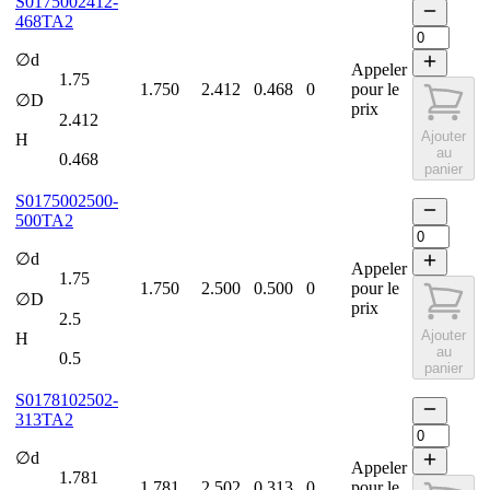
S0175002412-
468TA2
∅d
Appeler
1.75
1.750
2.412
0.468
0
pour le
∅D
prix
2.412
Ajouter
H
au
0.468
panier
S0175002500-
500TA2
∅d
Appeler
1.75
1.750
2.500
0.500
0
pour le
∅D
prix
2.5
Ajouter
H
au
0.5
panier
S0178102502-
313TA2
∅d
Appeler
1.781
1.781
2.502
0.313
0
pour le