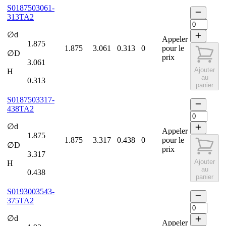
S0187503061-
313TA2
∅d
Appeler
1.875
1.875
3.061
0.313
0
pour le
∅D
prix
3.061
Ajouter
H
au
0.313
panier
S0187503317-
438TA2
∅d
Appeler
1.875
1.875
3.317
0.438
0
pour le
∅D
prix
3.317
Ajouter
H
au
0.438
panier
S0193003543-
375TA2
∅d
Appeler