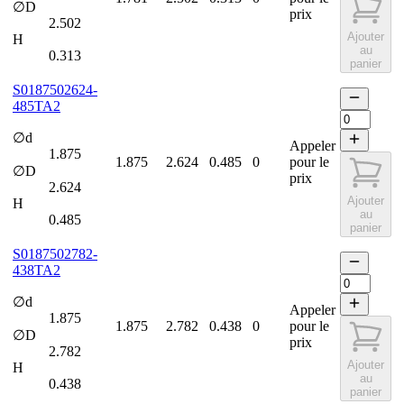
∅D
prix
2.502
Ajouter
H
au
0.313
panier
S0187502624-
485TA2
∅d
Appeler
1.875
1.875
2.624
0.485
0
pour le
∅D
prix
2.624
Ajouter
H
au
0.485
panier
S0187502782-
438TA2
∅d
Appeler
1.875
1.875
2.782
0.438
0
pour le
∅D
prix
2.782
Ajouter
H
au
0.438
panier