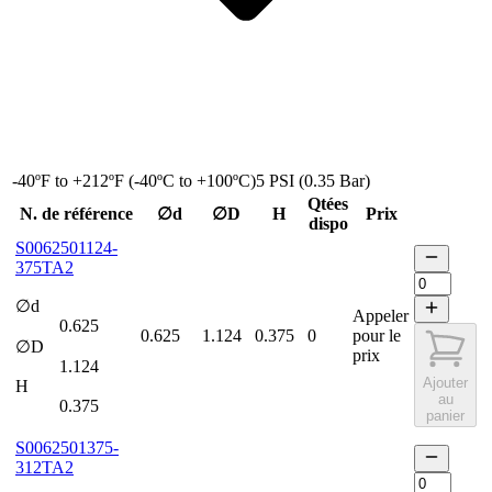
-40ºF to +212ºF (-40ºC to +100ºC)
5 PSI (0.35 Bar)
Qtées
N. de référence
∅d
∅D
H
Prix
dispo
S0062501124-
375TA2
∅d
Appeler
0.625
0.625
1.124
0.375
0
pour le
∅D
prix
1.124
Ajouter
H
au
0.375
panier
S0062501375-
312TA2