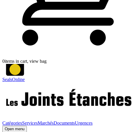
0
items in cart, view bag
SealsOnline
Catégories
Services
Marchés
Documents
Urgences
Open menu