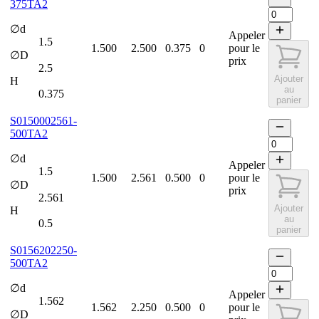
375TA2
∅d
Appeler
1.5
1.500
2.500
0.375
0
pour le
∅D
prix
2.5
Ajouter
H
au
0.375
panier
S0150002561-
500TA2
∅d
Appeler
1.5
1.500
2.561
0.500
0
pour le
∅D
prix
2.561
Ajouter
H
au
0.5
panier
S0156202250-
500TA2
∅d
Appeler
1.562
1.562
2.250
0.500
0
pour le
∅D