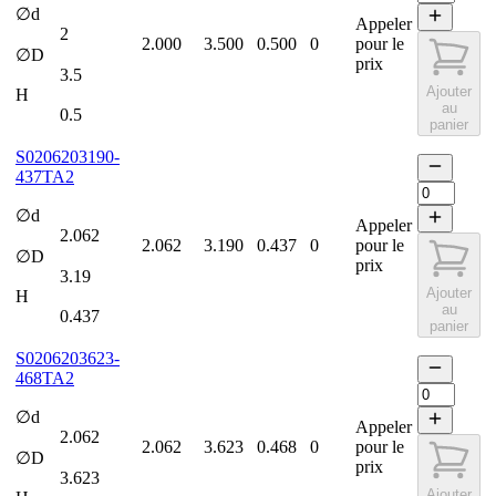
∅d
Appeler
2
2.000
3.500
0.500
0
pour le
∅D
prix
3.5
Ajouter
H
au
0.5
panier
S0206203190-
437TA2
∅d
Appeler
2.062
2.062
3.190
0.437
0
pour le
∅D
prix
3.19
Ajouter
H
au
0.437
panier
S0206203623-
468TA2
∅d
Appeler
2.062
2.062
3.623
0.468
0
pour le
∅D
prix
3.623
Ajouter