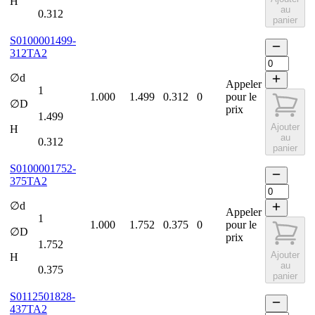
H
au
0.312
panier
S0100001499-
312TA2
∅d
Appeler
1
1.000
1.499
0.312
0
pour le
∅D
prix
1.499
Ajouter
H
au
0.312
panier
S0100001752-
375TA2
∅d
Appeler
1
1.000
1.752
0.375
0
pour le
∅D
prix
1.752
Ajouter
H
au
0.375
panier
S0112501828-
437TA2