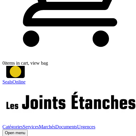
0
items in cart, view bag
SealsOnline
Catégories
Services
Marchés
Documents
Urgences
Open menu