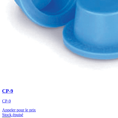
CP-9
CP-9
Appeler pour le prix
Stock épuisé