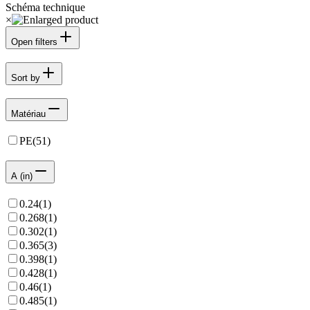
Schéma technique
×
Open filters
Sort by
Matériau
PE
(
51
)
A (in)
0.24
(
1
)
0.268
(
1
)
0.302
(
1
)
0.365
(
3
)
0.398
(
1
)
0.428
(
1
)
0.46
(
1
)
0.485
(
1
)