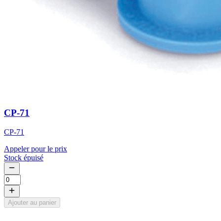
CP-71
CP-71
Appeler pour le prix
Stock épuisé
Ajouter au panier