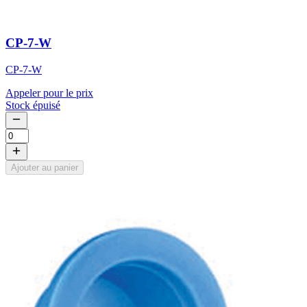
CP-7-W
CP-7-W
Appeler pour le prix
Stock épuisé
Ajouter au panier