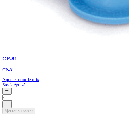
CP-81
CP-81
Appeler pour le prix
Stock épuisé
Ajouter au panier