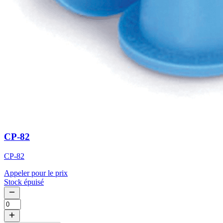
CP-82
CP-82
Appeler pour le prix
Stock épuisé