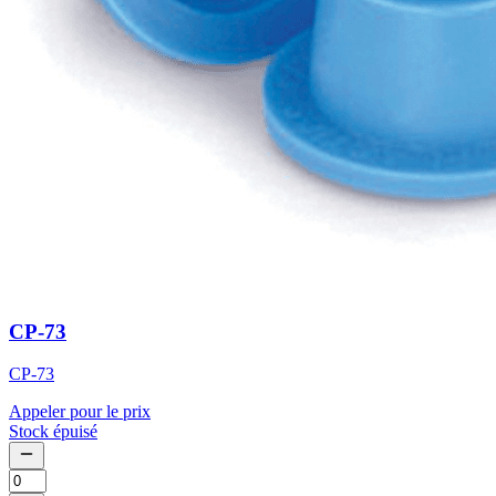
CP-73
CP-73
Appeler pour le prix
Stock épuisé